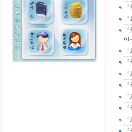
『
『
『
01-
『
『
『
『
『
『
『
『