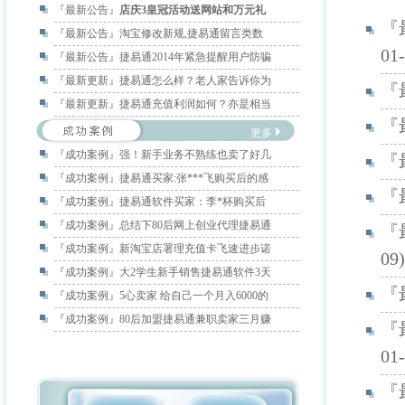
『最新公告』
店庆3皇冠活动送网站和万元礼
『
『最新公告』
淘宝修改新规,捷易通留言类数
01-
『最新公告』
捷易通2014年紧急提醒用户防骗
『最新更新』
捷易通怎么样？老人家告诉你为
『
『最新更新』
捷易通充值利润如何？亦是相当
『
更多
『成功案例』
强！新手业务不熟练也卖了好几
『
『成功案例』
捷易通买家:张***飞购买后的感
『
『成功案例』
捷易通软件买家：李*杯购买后
『成功案例』
总结下80后网上创业代理捷易通
『
『成功案例』
新淘宝店署理充值卡飞速进步诺
09)
『成功案例』
大2学生新手销售捷易通软件3天
『
『成功案例』
5心卖家 给自己一个月入6000的
『成功案例』
80后加盟捷易通兼职卖家三月赚
『
01-
『