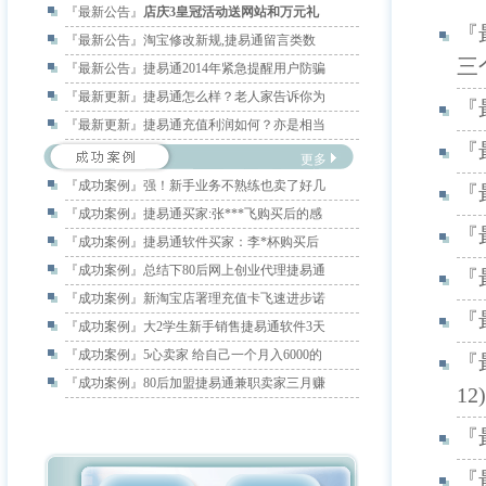
『最新公告』
店庆3皇冠活动送网站和万元礼
『
『最新公告』
淘宝修改新规,捷易通留言类数
三
『最新公告』
捷易通2014年紧急提醒用户防骗
『最新更新』
捷易通怎么样？老人家告诉你为
『
『最新更新』
捷易通充值利润如何？亦是相当
『
更多
『成功案例』
强！新手业务不熟练也卖了好几
『
『成功案例』
捷易通买家:张***飞购买后的感
『
『成功案例』
捷易通软件买家：李*杯购买后
『成功案例』
总结下80后网上创业代理捷易通
『
『成功案例』
新淘宝店署理充值卡飞速进步诺
『
『成功案例』
大2学生新手销售捷易通软件3天
『成功案例』
5心卖家 给自己一个月入6000的
『
『成功案例』
80后加盟捷易通兼职卖家三月赚
12)
『
『