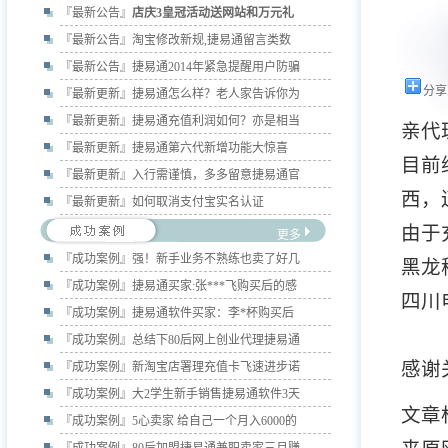
『最新公告』
店庆3皇冠活动送网站和万元礼
『最新公告』
淘宝修改新规,捷易通留言类数
『最新公告』
捷易通2014年紧急提醒用户防骗
分享
『最新更新』
捷易通怎么样？老人家告诉你为
『最新更新』
捷易通充值利润如何？亦是相当
亲代
『最新更新』
捷易通第六代新增功能大惊喜
目前
『最新更新』
入行需谨慎，多多留意捷易通官
西，
『最新更新』
如何取消支付宝实名认证
由于
更多
『成功案例』
强！新手业务不熟练也卖了好几
黑龙移
『成功案例』
捷易通买家:张***飞购买后的感
四川
『成功案例』
捷易通软件买家：李*杯购买后
『成功案例』
总结下80后网上创业代理捷易通
感谢
『成功案例』
新淘宝店署理充值卡飞速进步诺
『成功案例』
大2学生新手销售捷易通软件3天
文章
『成功案例』
5心卖家 给自己一个月入6000的